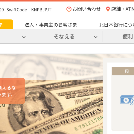
お問い合わせ
店舗・AT
SwiftCode：KNPBJPJT
ま
法人・事業主のお客さま
北日本銀行につ
る
そなえる
便利
換えるな
います。