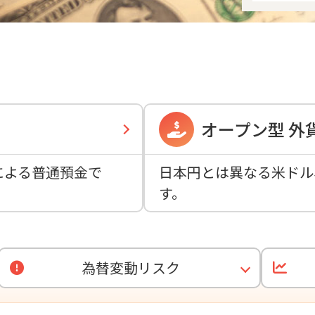
オープン型 外
による普通預金で
日本円とは異なる米ドル
す。
為替変動リスク