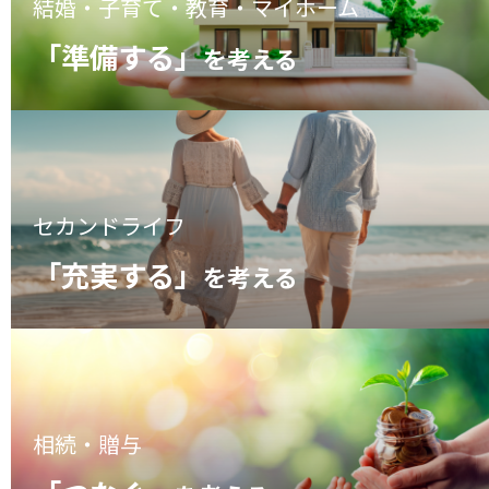
結婚・子育て・教育・マイホーム
「準備する」
を考える
セカンドライフ
「充実する」
を考える
相続・贈与