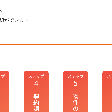
す
却ができます
ップ
ステップ
ステップ
ス
4
5
り
契約調印
物件の発注