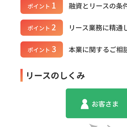
1
融資とリースの条
ポイント
2
リース業務に精通
ポイント
3
本業に関するご相
ポイント
リースのしくみ