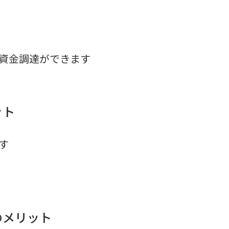
資金調達ができます
ット
す
のメリット