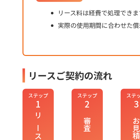
リース料は経費で処理できま
実際の使用期間に合わせた償
リースご契約の流れ
ステップ
ステップ
ステ
1
2
3
審査
お見積も