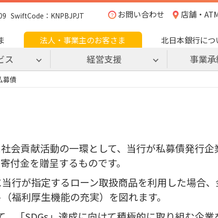
お問い合わせ
店舗・AT
SwiftCode：KNPBJPJT
ま
法人・事業主のお客さま
北日本銀行につ
ビス
経営支援
事業承
s私募債
た社会貢献活動の一環として、当行が私募債発行企
どに寄付金を贈呈するものです。
に当行が指定するローン取扱商品を利用した場合、
ト（福利厚生機能の充実）を図れます。
て、「SDGs」達成に向けて積極的に取り組む企