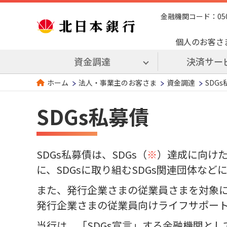
金融機関コード：0509 
個人のお客さ
資金調達
決済サー
法人・事業主のお客さま
資金調達
SDG
ホーム
SDGs私募債
SDGs私募債は、SDGs（
※
）達成に向け
に、SDGsに取り組むSDGs関連団体な
また、発行企業さまの従業員さまを対象
発行企業さまの従業員向けライフサポー
当行は、「SDGs宣言」する金融機関とし