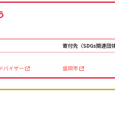
う
寄付先（SDGs関連団
ドバイザー
盛岡市