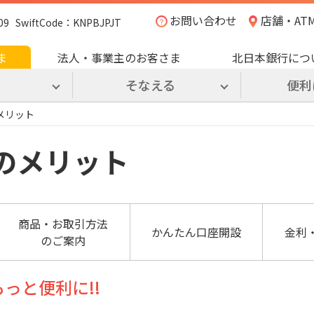
お問い合わせ
店舗・AT
SwiftCode：KNPBJPJT
ま
法人・事業主のお客さま
北日本銀行につ
る
そなえる
便利
メリット
のメリット
商品・お取引方法
かんたん口座開設
金利
のご案内
っと便利に!!